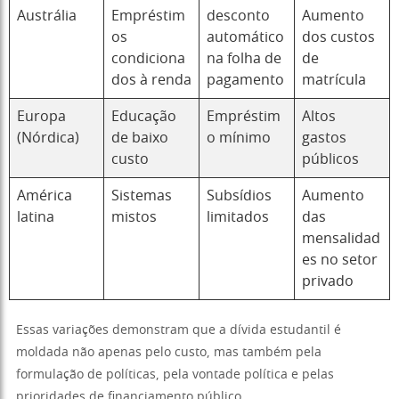
Austrália
Empréstim
desconto
Aumento
os
automático
dos custos
condiciona
na folha de
de
dos à renda
pagamento
matrícula
Europa
Educação
Empréstim
Altos
(Nórdica)
de baixo
o mínimo
gastos
custo
públicos
América
Sistemas
Subsídios
Aumento
latina
mistos
limitados
das
mensalidad
es no setor
privado
Essas variações demonstram que a dívida estudantil é
moldada não apenas pelo custo, mas também pela
formulação de políticas, pela vontade política e pelas
prioridades de financiamento público.