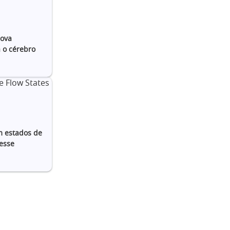
ova
 o cérebro
m estados de
esse