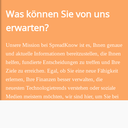
Was können Sie von uns
erwarten?
Unsere Mission bei SpreadKnow ist es, Ihnen genaue
und aktuelle Informationen bereitzustellen, die Ihnen
helfen, fundierte Entscheidungen zu treffen und Ihre
Ziele zu erreichen. Egal, ob Sie eine neue Fähigkeit
erlernen, Ihre Finanzen besser verwalten, die
neuesten Technologietrends verstehen oder soziale
Medien meistern möchten, wir sind hier, um Sie bei
jedem Schritt auf dem Weg zu begleiten.
🌱 Tipps und Anleitungen zur Entwicklung neuer